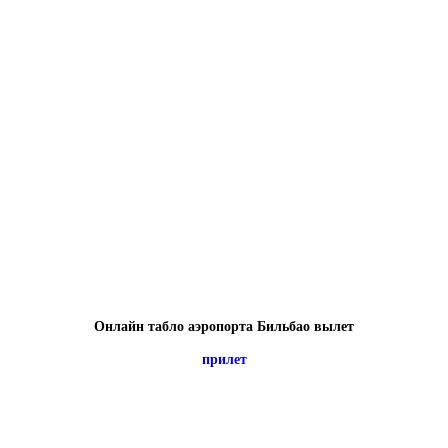
Онлайн табло аэропорта Бильбао вылет
прилет