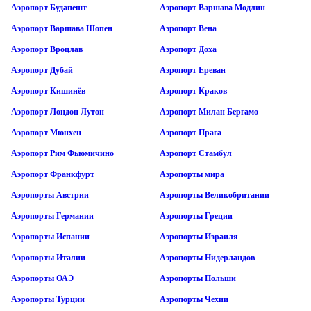
Аэропорт Будапешт
Аэропорт Варшава Модлин
Аэропорт Варшава Шопен
Аэропорт Вена
Аэропорт Вроцлав
Аэропорт Доха
Аэропорт Дубай
Аэропорт Ереван
Аэропорт Кишинёв
Аэропорт Краков
Аэропорт Лондон Лутон
Аэропорт Милан Бергамо
Аэропорт Мюнхен
Аэропорт Прага
Аэропорт Рим Фьюмичино
Аэропорт Стамбул
Аэропорт Франкфурт
Аэропорты мира
Аэропорты Австрии
Аэропорты Великобритании
Аэропорты Германии
Аэропорты Греции
Аэропорты Испании
Аэропорты Израиля
Аэропорты Италии
Аэропорты Нидерландов
Аэропорты ОАЭ
Аэропорты Польши
Аэропорты Турции
Аэропорты Чехии