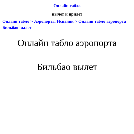
Онлайн табло
вылет и прилет
Онлайн табло
>
Аэропорты Испании
>
Онлайн табло аэропорта
Бильбао вылет
Онлайн табло аэропорта
Бильбао вылет