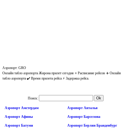
Аэропорт: GRO
Онлайн табло аэропорта Жирона прилет сегодня ⭐ Расписание рейсов ✈️ Онлайн
табло аэропорта ✔️ Время прилета рейса ⚡ Задержка рейса.
Поиск:
Аэропорт Амстердам
Аэропорт Анталья
Аэропорт Афины
Аэропорт Барселона
Аэропорт Батуми
Аэропорт Берлин Бранденбург