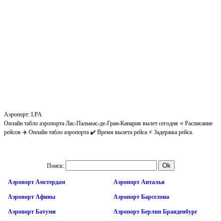
Аэропорт: LPA
Онлайн табло аэропорта Лас-Пальмас-де-Гран-Канария вылет сегодня ⭐ Расписание
рейсов ✈️ Онлайн табло аэропорта ✔️ Время вылета рейса ⚡ Задержка рейса.
Поиск:
Аэропорт Амстердам
Аэропорт Анталья
Аэропорт Афины
Аэропорт Барселона
Аэропорт Батуми
Аэропорт Берлин Бранденбург