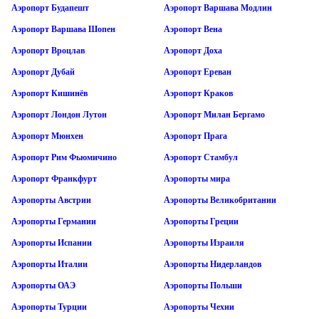
Аэропорт Будапешт
Аэропорт Варшава Модлин
Аэропорт Варшава Шопен
Аэропорт Вена
Аэропорт Вроцлав
Аэропорт Доха
Аэропорт Дубай
Аэропорт Ереван
Аэропорт Кишинёв
Аэропорт Краков
Аэропорт Лондон Лутон
Аэропорт Милан Бергамо
Аэропорт Мюнхен
Аэропорт Прага
Аэропорт Рим Фьюмичино
Аэропорт Стамбул
Аэропорт Франкфурт
Аэропорты мира
Аэропорты Австрии
Аэропорты Великобритании
Аэропорты Германии
Аэропорты Греции
Аэропорты Испании
Аэропорты Израиля
Аэропорты Италии
Аэропорты Нидерландов
Аэропорты ОАЭ
Аэропорты Польши
Аэропорты Турции
Аэропорты Чехии