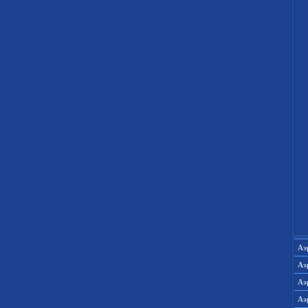
Аэ
Аэ
Аэ
Аэ