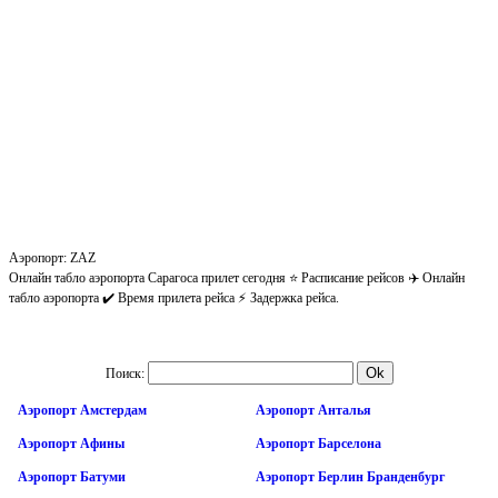
Аэропорт: ZAZ
Онлайн табло аэропорта Сарагоса прилет сегодня ⭐ Расписание рейсов ✈️ Онлайн
табло аэропорта ✔️ Время прилета рейса ⚡ Задержка рейса.
Поиск:
Аэропорт Амстердам
Аэропорт Анталья
Аэропорт Афины
Аэропорт Барселона
Аэропорт Батуми
Аэропорт Берлин Бранденбург