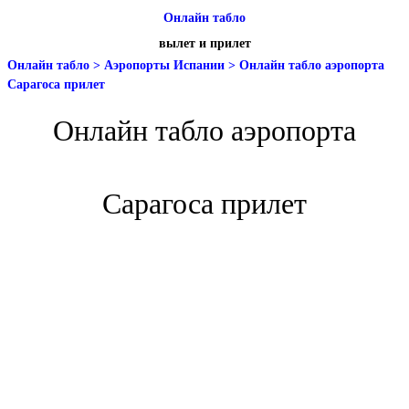
Онлайн табло
вылет и прилет
Онлайн табло
>
Аэропорты Испании
>
Онлайн табло аэропорта
Сарагоса прилет
Онлайн табло аэропорта
Сарагоса прилет