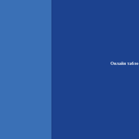
Онлайн табло