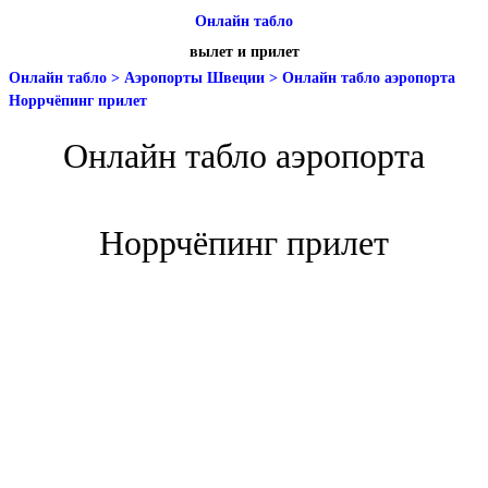
Онлайн табло
вылет и прилет
Онлайн табло
>
Аэропорты Швеции
>
Онлайн табло аэропорта
Норрчёпинг прилет
Онлайн табло аэропорта
Норрчёпинг прилет