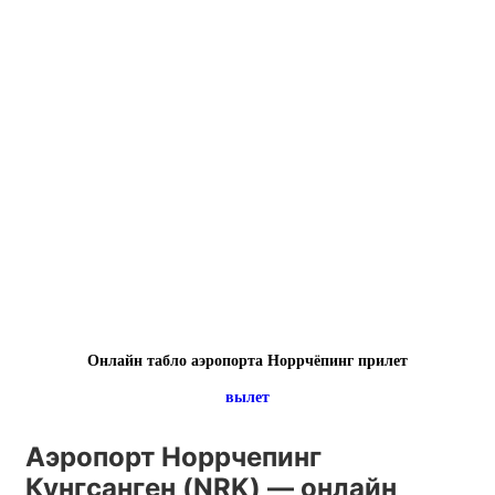
Онлайн табло аэропорта Норрчёпинг прилет
вылет