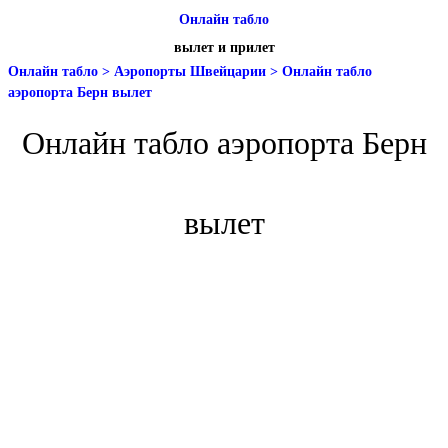
Онлайн табло
вылет и прилет
Онлайн табло
>
Аэропорты Швейцарии
>
Онлайн табло
аэропорта Берн вылет
Онлайн табло аэропорта Берн
вылет