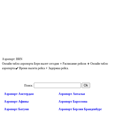
Аэропорт: BRN
Онлайн табло аэропорта Берн вылет сегодня ⭐ Расписание рейсов ✈️ Онлайн табло
аэропорта ✔️ Время вылета рейса ⚡ Задержка рейса.
Поиск:
Аэропорт Амстердам
Аэропорт Анталья
Аэропорт Афины
Аэропорт Барселона
Аэропорт Батуми
Аэропорт Берлин Бранденбург