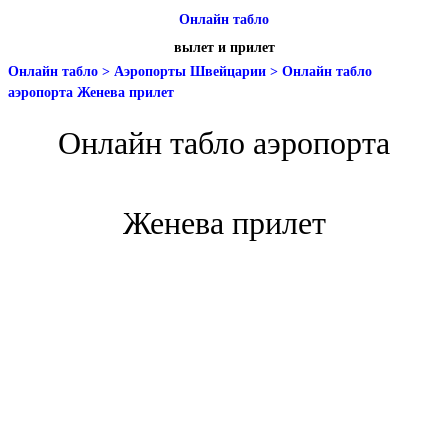
Онлайн табло
вылет и прилет
Онлайн табло
>
Аэропорты Швейцарии
>
Онлайн табло
аэропорта Женева прилет
Онлайн табло аэропорта
Женева прилет