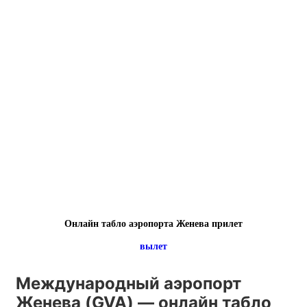
Онлайн табло аэропорта Женева прилет
вылет