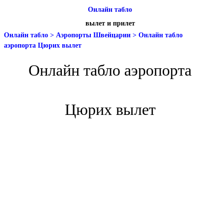
Онлайн табло
вылет и прилет
Онлайн табло
>
Аэропорты Швейцарии
>
Онлайн табло
аэропорта Цюрих вылет
Онлайн табло аэропорта
Цюрих вылет