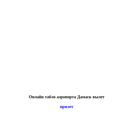
Онлайн табло аэропорта Дамаск вылет
прилет