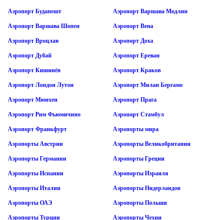
Аэропорт Будапешт
Аэропорт Варшава Модлин
Аэропорт Варшава Шопен
Аэропорт Вена
Аэропорт Вроцлав
Аэропорт Доха
Аэропорт Дубай
Аэропорт Ереван
Аэропорт Кишинёв
Аэропорт Краков
Аэропорт Лондон Лутон
Аэропорт Милан Бергамо
Аэропорт Мюнхен
Аэропорт Прага
Аэропорт Рим Фьюмичино
Аэропорт Стамбул
Аэропорт Франкфурт
Аэропорты мира
Аэропорты Австрии
Аэропорты Великобритании
Аэропорты Германии
Аэропорты Греции
Аэропорты Испании
Аэропорты Израиля
Аэропорты Италии
Аэропорты Нидерландов
Аэропорты ОАЭ
Аэропорты Польши
Аэропорты Турции
Аэропорты Чехии