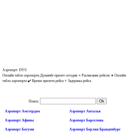
Аэропорт: DYU
Онлайн табло аэропорта Душанбе прилет сегодня ⭐ Расписание рейсов ✈️ Онлайн
табло аэропорта ✔️ Время прилета рейса ⚡ Задержка рейса.
Поиск:
Аэропорт Амстердам
Аэропорт Анталья
Аэропорт Афины
Аэропорт Барселона
Аэропорт Батуми
Аэропорт Берлин Бранденбург