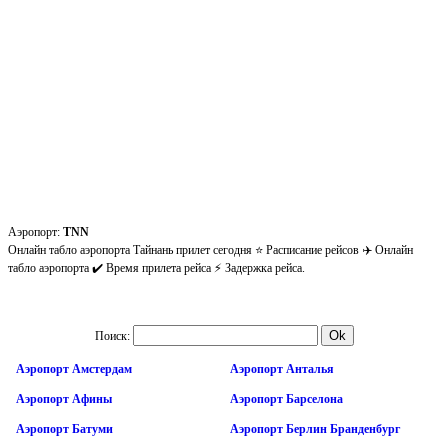
Аэропорт:
TNN
Онлайн табло аэропорта Тайнань прилет сегодня ⭐ Расписание рейсов ✈️ Онлайн
табло аэропорта ✔️ Время прилета рейса ⚡ Задержка рейса.
Поиск:
Аэропорт Амстердам
Аэропорт Анталья
Аэропорт Афины
Аэропорт Барселона
Аэропорт Батуми
Аэропорт Берлин Бранденбург