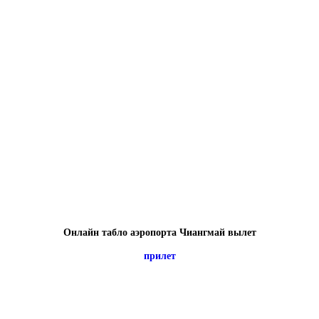
Онлайн табло аэропорта Чиангмай вылет
прилет