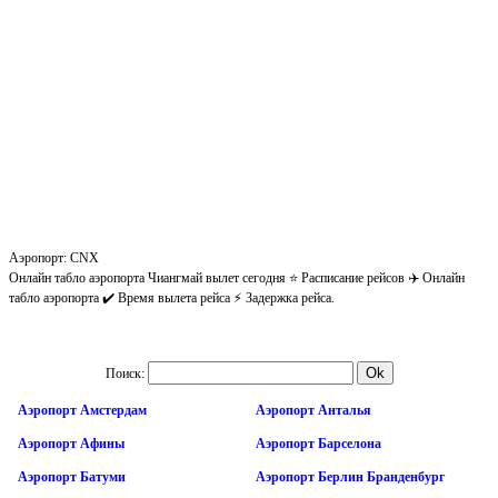
Аэропорт: CNX
Онлайн табло аэропорта Чиангмай вылет сегодня ⭐ Расписание рейсов ✈️ Онлайн
табло аэропорта ✔️ Время вылета рейса ⚡ Задержка рейса.
Поиск:
Аэропорт Амстердам
Аэропорт Анталья
Аэропорт Афины
Аэропорт Барселона
Аэропорт Батуми
Аэропорт Берлин Бранденбург