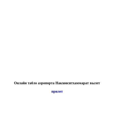
Онлайн табло аэропорта Накхонситхаммарат вылет
прилет