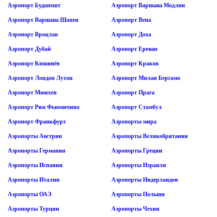
Аэропорт Будапешт
Аэропорт Варшава Модлин
Аэропорт Варшава Шопен
Аэропорт Вена
Аэропорт Вроцлав
Аэропорт Доха
Аэропорт Дубай
Аэропорт Ереван
Аэропорт Кишинёв
Аэропорт Краков
Аэропорт Лондон Лутон
Аэропорт Милан Бергамо
Аэропорт Мюнхен
Аэропорт Прага
Аэропорт Рим Фьюмичино
Аэропорт Стамбул
Аэропорт Франкфурт
Аэропорты мира
Аэропорты Австрии
Аэропорты Великобритании
Аэропорты Германии
Аэропорты Греции
Аэропорты Испании
Аэропорты Израиля
Аэропорты Италии
Аэропорты Нидерландов
Аэропорты ОАЭ
Аэропорты Польши
Аэропорты Турции
Аэропорты Чехии