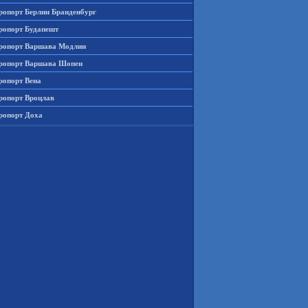
ропорт Берлин Бранденбург
ропорт Будапешт
ропорт Варшава Модлин
ропорт Варшава Шопен
ропорт Вена
ропорт Вроцлав
ропорт Доха