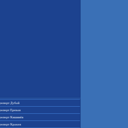
ропорт Дубай
ропорт Ереван
ропорт Кишинёв
ропорт Краков