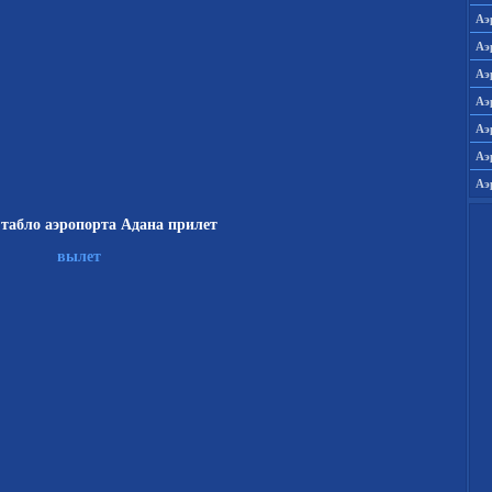
Аэ
Аэ
Аэ
Аэ
Аэ
Аэ
Аэ
табло аэропорта Адана прилет
вылет