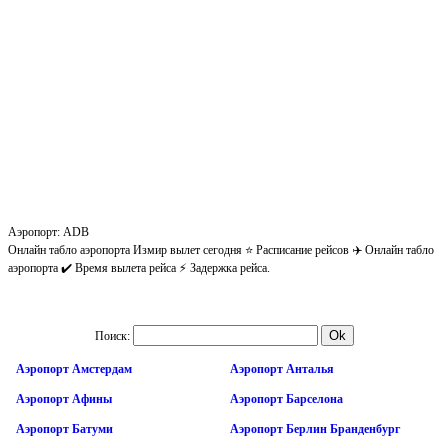
Аэропорт: ADB
Онлайн табло аэропорта Измир вылет сегодня ⭐ Расписание рейсов ✈️ Онлайн табло
аэропорта ✔️ Время вылета рейса ⚡ Задержка рейса.
Поиск:
Аэропорт Амстердам
Аэропорт Анталья
Аэропорт Афины
Аэропорт Барселона
Аэропорт Батуми
Аэропорт Берлин Бранденбург