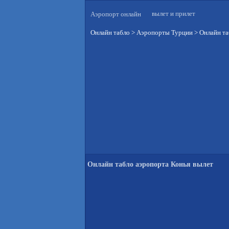
вылет и прилет
Аэропорт онлайн
Онлайн табло
>
Аэропорты Турции
>
Онлайн та
Онлайн табло аэропорта Конья вылет