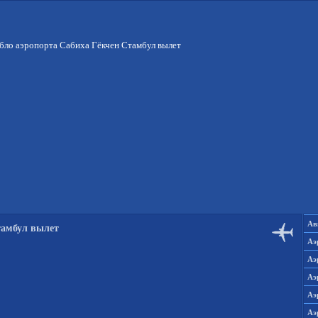
бло аэропорта Сабиха Гёкчен Стамбул вылет
Ав
тамбул вылет
Аэ
Аэ
Аэ
Аэ
Аэ