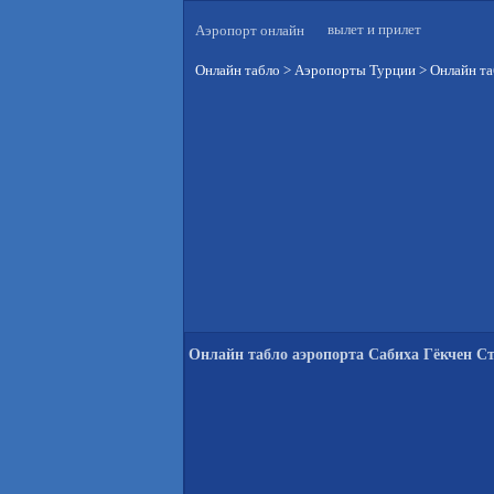
вылет и прилет
Аэропорт онлайн
Онлайн табло
>
Аэропорты Турции
>
Онлайн та
Онлайн табло аэропорта Сабиха Гёкчен С