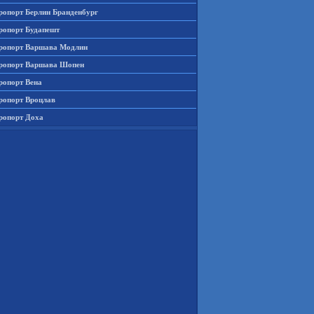
ропорт Берлин Бранденбург
ропорт Будапешт
ропорт Варшава Модлин
ропорт Варшава Шопен
ропорт Вена
ропорт Вроцлав
ропорт Доха