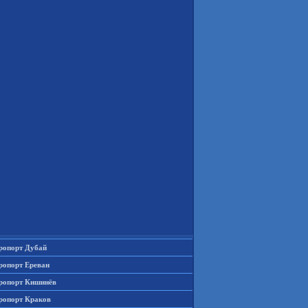
ропорт Дубай
ропорт Ереван
ропорт Кишинёв
ропорт Краков