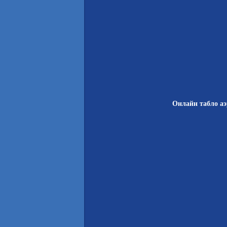
Онлайн табло аэ