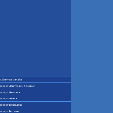
иабилеты онлайн
ропорт Амстердам Схипхол
ропорт Анталья
ропорт Афины
ропорт Барселона
ропорт Батуми