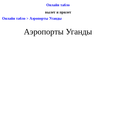
Онлайн табло
вылет и прилет
Онлайн табло
>
Аэропорты Уганды
Аэропорты Уганды