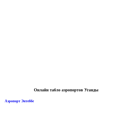
Онлайн табло аэропортов Уганды
Аэропорт Энтеббе