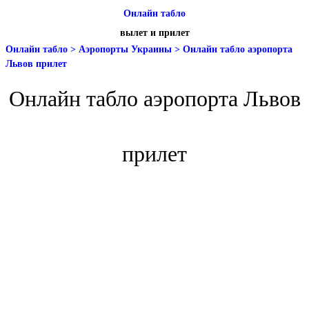
Онлайн табло
вылет и прилет
Онлайн табло
>
Аэропорты Украины
>
Онлайн табло аэропорта
Львов прилет
Онлайн табло аэропорта Львов
прилет