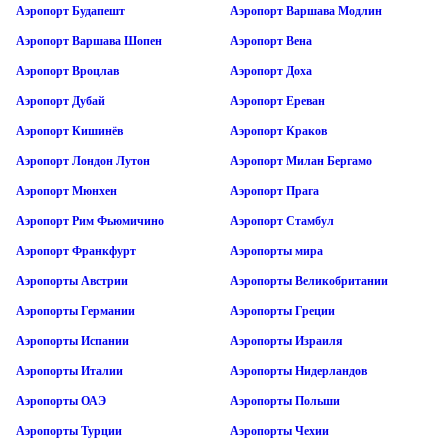
Аэропорт Будапешт
Аэропорт Варшава Модлин
Аэропорт Варшава Шопен
Аэропорт Вена
Аэропорт Вроцлав
Аэропорт Доха
Аэропорт Дубай
Аэропорт Ереван
Аэропорт Кишинёв
Аэропорт Краков
Аэропорт Лондон Лутон
Аэропорт Милан Бергамо
Аэропорт Мюнхен
Аэропорт Прага
Аэропорт Рим Фьюмичино
Аэропорт Стамбул
Аэропорт Франкфурт
Аэропорты мира
Аэропорты Австрии
Аэропорты Великобритании
Аэропорты Германии
Аэропорты Греции
Аэропорты Испании
Аэропорты Израиля
Аэропорты Италии
Аэропорты Нидерландов
Аэропорты ОАЭ
Аэропорты Польши
Аэропорты Турции
Аэропорты Чехии