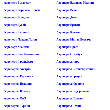
Аэропорт Будапешт
Аэропорт Варшава Модлин
Аэропорт Варшава Шопен
Аэропорт Вена
Аэропорт Вроцлав
Аэропорт Доха
Аэропорт Дубай
Аэропорт Ереван
Аэропорт Кишинёв
Аэропорт Краков
Аэропорт Лондон Лутон
Аэропорт Милан Бергамо
Аэропорт Мюнхен
Аэропорт Прага
Аэропорт Рим Фьюмичино
Аэропорт Стамбул
Аэропорт Франкфурт
Аэропорты мира
Аэропорты Австрии
Аэропорты Великобритании
Аэропорты Германии
Аэропорты Греции
Аэропорты Испании
Аэропорты Израиля
Аэропорты Италии
Аэропорты Нидерландов
Аэропорты ОАЭ
Аэропорты Польши
Аэропорты Турции
Аэропорты Чехии