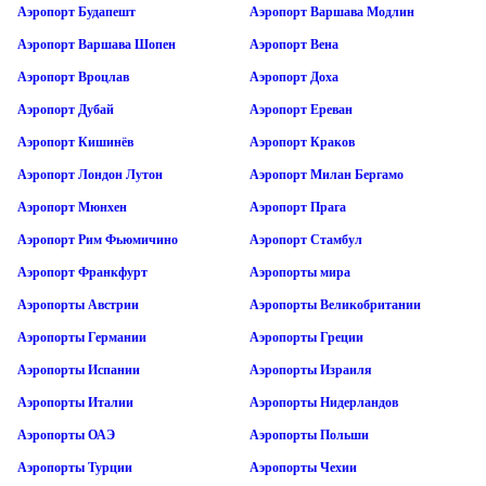
Аэропорт Будапешт
Аэропорт Варшава Модлин
Аэропорт Варшава Шопен
Аэропорт Вена
Аэропорт Вроцлав
Аэропорт Доха
Аэропорт Дубай
Аэропорт Ереван
Аэропорт Кишинёв
Аэропорт Краков
Аэропорт Лондон Лутон
Аэропорт Милан Бергамо
Аэропорт Мюнхен
Аэропорт Прага
Аэропорт Рим Фьюмичино
Аэропорт Стамбул
Аэропорт Франкфурт
Аэропорты мира
Аэропорты Австрии
Аэропорты Великобритании
Аэропорты Германии
Аэропорты Греции
Аэропорты Испании
Аэропорты Израиля
Аэропорты Италии
Аэропорты Нидерландов
Аэропорты ОАЭ
Аэропорты Польши
Аэропорты Турции
Аэропорты Чехии