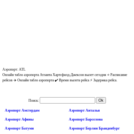
Аэропорт: ATL
Онлайн табло аэропорта Атланта Хартсфилд-Джексон вылет сегодня ⭐ Расписание
рейсов ✈️ Онлайн табло аэропорта ✔️ Время вылета рейса ⚡ Задержка рейса.
Поиск:
Аэропорт Амстердам
Аэропорт Анталья
Аэропорт Афины
Аэропорт Барселона
Аэропорт Батуми
Аэропорт Берлин Бранденбург