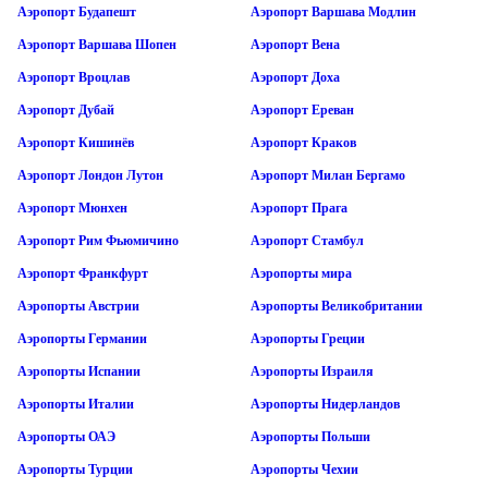
Аэропорт Будапешт
Аэропорт Варшава Модлин
Аэропорт Варшава Шопен
Аэропорт Вена
Аэропорт Вроцлав
Аэропорт Доха
Аэропорт Дубай
Аэропорт Ереван
Аэропорт Кишинёв
Аэропорт Краков
Аэропорт Лондон Лутон
Аэропорт Милан Бергамо
Аэропорт Мюнхен
Аэропорт Прага
Аэропорт Рим Фьюмичино
Аэропорт Стамбул
Аэропорт Франкфурт
Аэропорты мира
Аэропорты Австрии
Аэропорты Великобритании
Аэропорты Германии
Аэропорты Греции
Аэропорты Испании
Аэропорты Израиля
Аэропорты Италии
Аэропорты Нидерландов
Аэропорты ОАЭ
Аэропорты Польши
Аэропорты Турции
Аэропорты Чехии