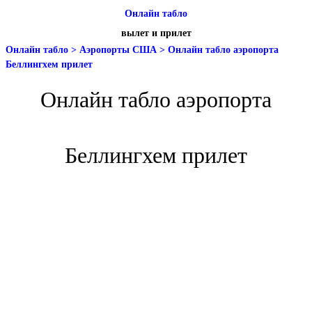
Онлайн табло
вылет и прилет
Онлайн табло
>
Аэропорты США
>
Онлайн табло аэропорта
Беллингхем прилет
Онлайн табло аэропорта
Беллингхем прилет