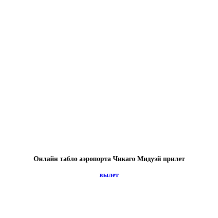
Онлайн табло аэропорта Чикаго Мидуэй прилет
вылет