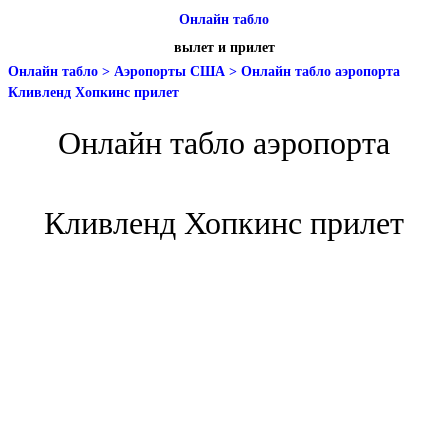
Онлайн табло
вылет и прилет
Онлайн табло
>
Аэропорты США
>
Онлайн табло аэропорта
Кливленд Хопкинс прилет
Онлайн табло аэропорта
Кливленд Хопкинс прилет