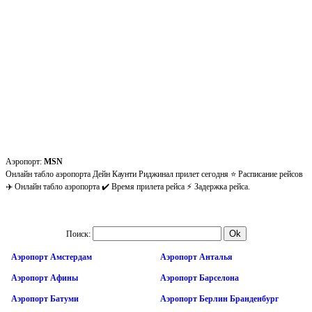
Аэропорт:
MSN
Онлайн табло аэропорта Дейн Каунти Риджинал прилет сегодня ⭐ Расписание рейсов
✈️ Онлайн табло аэропорта ✔️ Время прилета рейса ⚡ Задержка рейса.
Поиск:
Аэропорт Амстердам
Аэропорт Анталья
Аэропорт Афины
Аэропорт Барселона
Аэропорт Батуми
Аэропорт Берлин Бранденбург