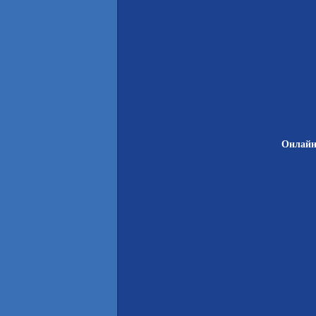
Онлайн