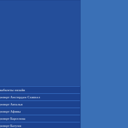
иабилеты онлайн
ропорт Амстердам Схипхол
ропорт Анталья
ропорт Афины
ропорт Барселона
ропорт Батуми