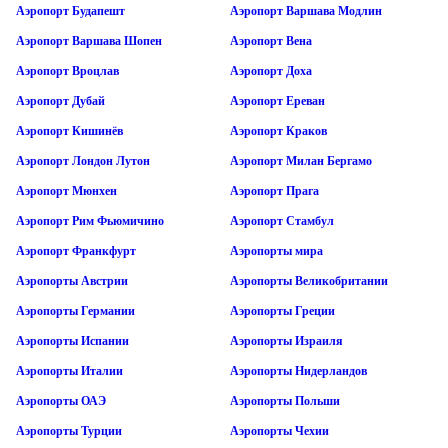
Аэропорт Будапешт
Аэропорт Варшава Модлин
Аэропорт Варшава Шопен
Аэропорт Вена
Аэропорт Вроцлав
Аэропорт Доха
Аэропорт Дубай
Аэропорт Ереван
Аэропорт Кишинёв
Аэропорт Краков
Аэропорт Лондон Лутон
Аэропорт Милан Бергамо
Аэропорт Мюнхен
Аэропорт Прага
Аэропорт Рим Фьюмичино
Аэропорт Стамбул
Аэропорт Франкфурт
Аэропорты мира
Аэропорты Австрии
Аэропорты Великобритании
Аэропорты Германии
Аэропорты Греции
Аэропорты Испании
Аэропорты Израиля
Аэропорты Италии
Аэропорты Нидерландов
Аэропорты ОАЭ
Аэропорты Польши
Аэропорты Турции
Аэропорты Чехии