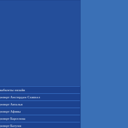
иабилеты онлайн
ропорт Амстердам Схипхол
ропорт Анталья
ропорт Афины
ропорт Барселона
ропорт Батуми