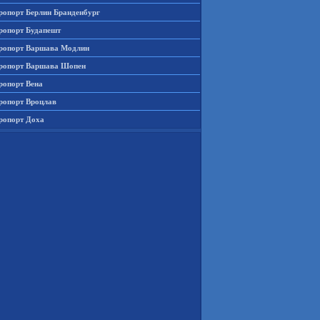
ропорт Берлин Бранденбург
ропорт Будапешт
ропорт Варшава Модлин
ропорт Варшава Шопен
ропорт Вена
ропорт Вроцлав
ропорт Доха