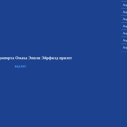
Аэ
Аэ
Аэ
Аэ
Аэ
Аэ
Аэ
эропорта Омаха Эппли Эйрфилд прилет
вылет