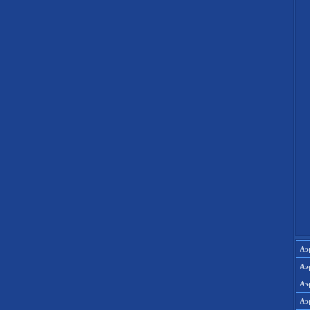
Аэ
Аэ
Аэ
Аэ