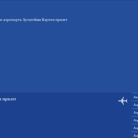
о аэропорта Аутагейми Каунти прилет
Ав
и прилет
Аэ
Аэ
Аэ
Аэ
Аэ