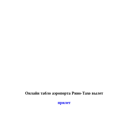
Онлайн табло аэропорта Рино-Тахо вылет
прилет