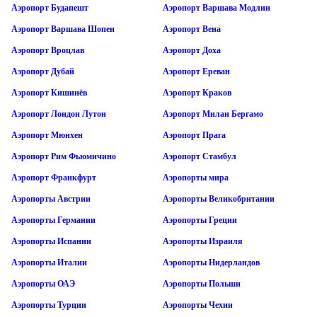
Аэропорт Будапешт
Аэропорт Варшава Модлин
Аэропорт Варшава Шопен
Аэропорт Вена
Аэропорт Вроцлав
Аэропорт Доха
Аэропорт Дубай
Аэропорт Ереван
Аэропорт Кишинёв
Аэропорт Краков
Аэропорт Лондон Лутон
Аэропорт Милан Бергамо
Аэропорт Мюнхен
Аэропорт Прага
Аэропорт Рим Фьюмичино
Аэропорт Стамбул
Аэропорт Франкфурт
Аэропорты мира
Аэропорты Австрии
Аэропорты Великобритании
Аэропорты Германии
Аэропорты Греции
Аэропорты Испании
Аэропорты Израиля
Аэропорты Италии
Аэропорты Нидерландов
Аэропорты ОАЭ
Аэропорты Польши
Аэропорты Турции
Аэропорты Чехии