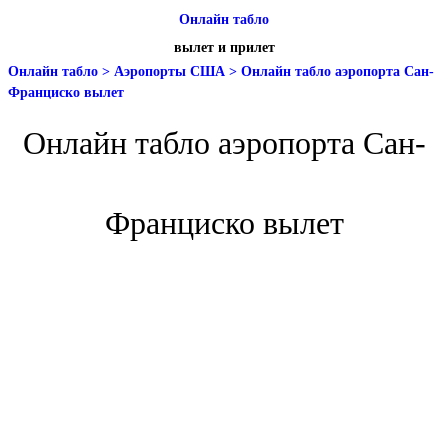
Онлайн табло
вылет и прилет
Онлайн табло
>
Аэропорты США
>
Онлайн табло аэропорта Сан-
Франциско вылет
Онлайн табло аэропорта Сан-
Франциско вылет