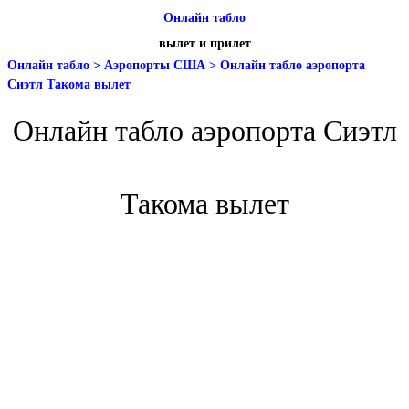
Онлайн табло
вылет и прилет
Онлайн табло
>
Аэропорты США
>
Онлайн табло аэропорта
Сиэтл Такома вылет
Онлайн табло аэропорта Сиэтл
Такома вылет