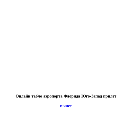
Онлайн табло аэропорта Флорида Юго-Запад прилет
вылет