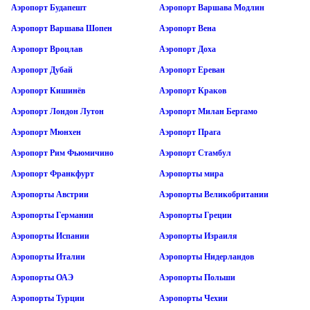
Аэропорт Будапешт
Аэропорт Варшава Модлин
Аэропорт Варшава Шопен
Аэропорт Вена
Аэропорт Вроцлав
Аэропорт Доха
Аэропорт Дубай
Аэропорт Ереван
Аэропорт Кишинёв
Аэропорт Краков
Аэропорт Лондон Лутон
Аэропорт Милан Бергамо
Аэропорт Мюнхен
Аэропорт Прага
Аэропорт Рим Фьюмичино
Аэропорт Стамбул
Аэропорт Франкфурт
Аэропорты мира
Аэропорты Австрии
Аэропорты Великобритании
Аэропорты Германии
Аэропорты Греции
Аэропорты Испании
Аэропорты Израиля
Аэропорты Италии
Аэропорты Нидерландов
Аэропорты ОАЭ
Аэропорты Польши
Аэропорты Турции
Аэропорты Чехии