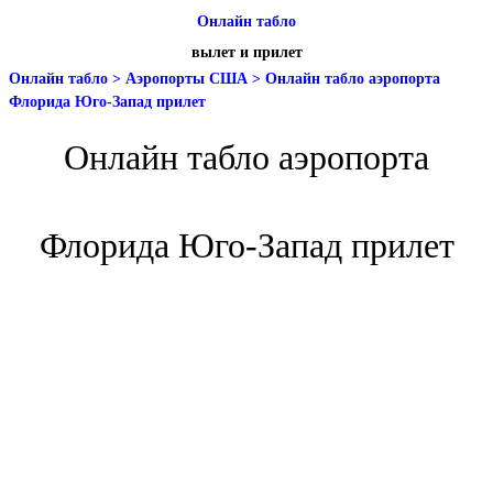
Онлайн табло
вылет и прилет
Онлайн табло
>
Аэропорты США
>
Онлайн табло аэропорта
Флорида Юго-Запад прилет
Онлайн табло аэропорта
Флорида Юго-Запад прилет