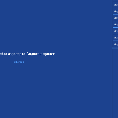
Аэ
Аэ
Аэ
Аэ
Аэ
Аэ
Аэ
абло аэропорта Андижан прилет
вылет