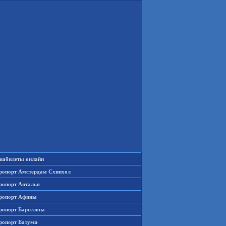
иабилеты онлайн
ропорт Амстердам Схипхол
ропорт Анталья
ропорт Афины
ропорт Барселона
ропорт Батуми