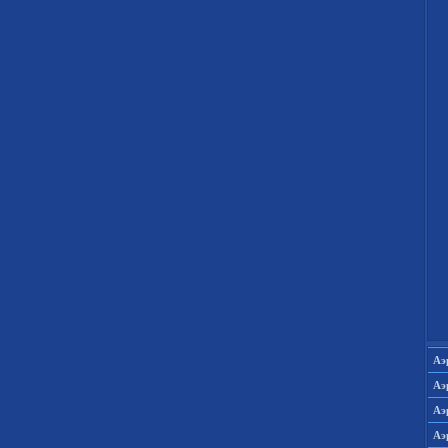
Аэ
Аэ
Аэ
Аэ