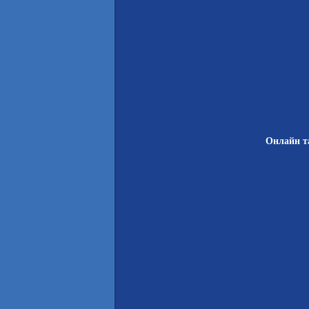
Онлайн т