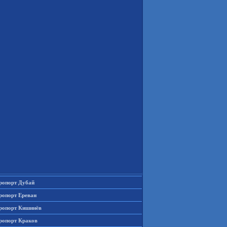
ропорт Дубай
ропорт Ереван
ропорт Кишинёв
ропорт Краков