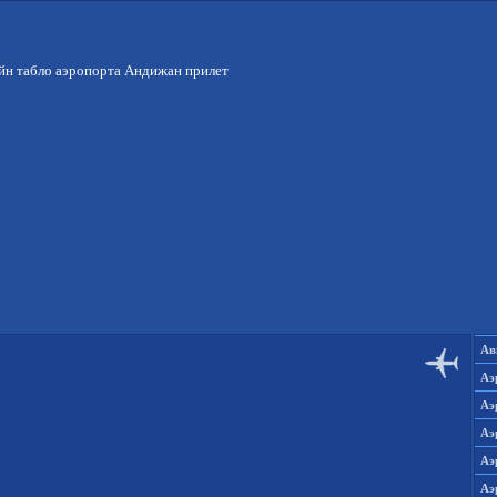
йн табло аэропорта Андижан прилет
Ав
Аэ
Аэ
Аэ
Аэ
Аэ