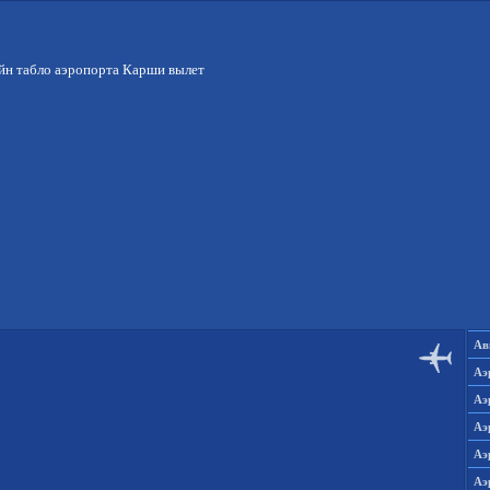
йн табло аэропорта Карши вылет
Ав
Аэ
Аэ
Аэ
Аэ
Аэ