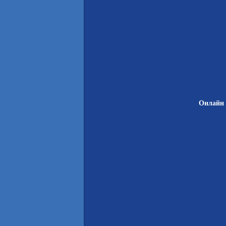
Онлайн 