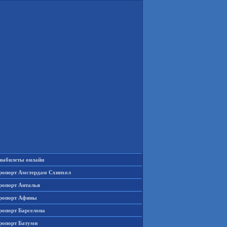
иабилеты онлайн
ропорт Амстердам Схипхол
ропорт Анталья
ропорт Афины
ропорт Барселона
ропорт Батуми