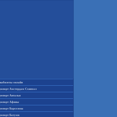
иабилеты онлайн
ропорт Амстердам Схипхол
ропорт Анталья
ропорт Афины
ропорт Барселона
ропорт Батуми