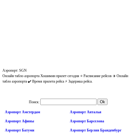
Аэропорт: SGN
Онлайн табло аэропорта Хошимин прилет сегодня ⭐ Расписание рейсов ✈️ Онлайн
табло аэропорта ✔️ Время прилета рейса ⚡ Задержка рейса.
Поиск:
Аэропорт Амстердам
Аэропорт Анталья
Аэропорт Афины
Аэропорт Барселона
Аэропорт Батуми
Аэропорт Берлин Бранденбург