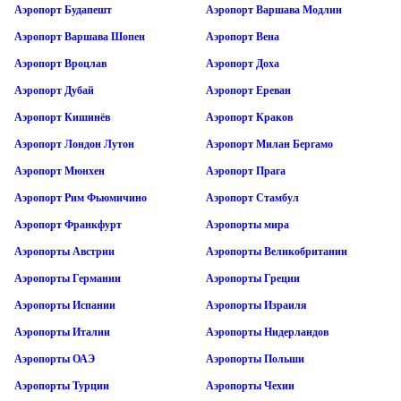
Аэропорт Будапешт
Аэропорт Варшава Модлин
Аэропорт Варшава Шопен
Аэропорт Вена
Аэропорт Вроцлав
Аэропорт Доха
Аэропорт Дубай
Аэропорт Ереван
Аэропорт Кишинёв
Аэропорт Краков
Аэропорт Лондон Лутон
Аэропорт Милан Бергамо
Аэропорт Мюнхен
Аэропорт Прага
Аэропорт Рим Фьюмичино
Аэропорт Стамбул
Аэропорт Франкфурт
Аэропорты мира
Аэропорты Австрии
Аэропорты Великобритании
Аэропорты Германии
Аэропорты Греции
Аэропорты Испании
Аэропорты Израиля
Аэропорты Италии
Аэропорты Нидерландов
Аэропорты ОАЭ
Аэропорты Польши
Аэропорты Турции
Аэропорты Чехии