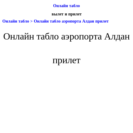
Онлайн табло
вылет и прилет
Онлайн табло
>
Онлайн табло аэропорта Алдан прилет
Онлайн табло аэропорта Алдан
прилет