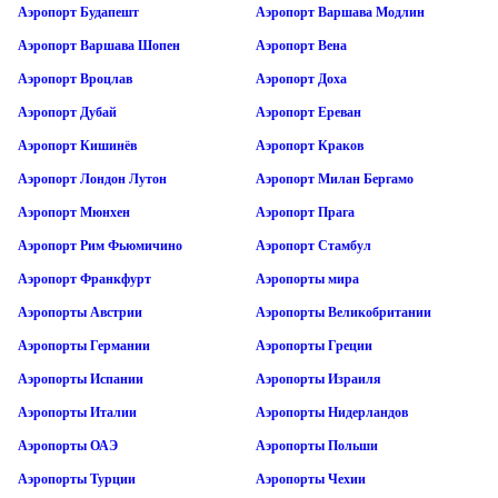
Аэропорт Будапешт
Аэропорт Варшава Модлин
Аэропорт Варшава Шопен
Аэропорт Вена
Аэропорт Вроцлав
Аэропорт Доха
Аэропорт Дубай
Аэропорт Ереван
Аэропорт Кишинёв
Аэропорт Краков
Аэропорт Лондон Лутон
Аэропорт Милан Бергамо
Аэропорт Мюнхен
Аэропорт Прага
Аэропорт Рим Фьюмичино
Аэропорт Стамбул
Аэропорт Франкфурт
Аэропорты мира
Аэропорты Австрии
Аэропорты Великобритании
Аэропорты Германии
Аэропорты Греции
Аэропорты Испании
Аэропорты Израиля
Аэропорты Италии
Аэропорты Нидерландов
Аэропорты ОАЭ
Аэропорты Польши
Аэропорты Турции
Аэропорты Чехии