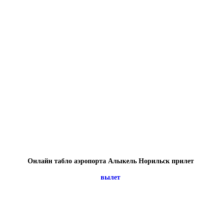
Онлайн табло аэропорта Алыкель Норильск прилет
вылет