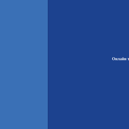
Онлайн т