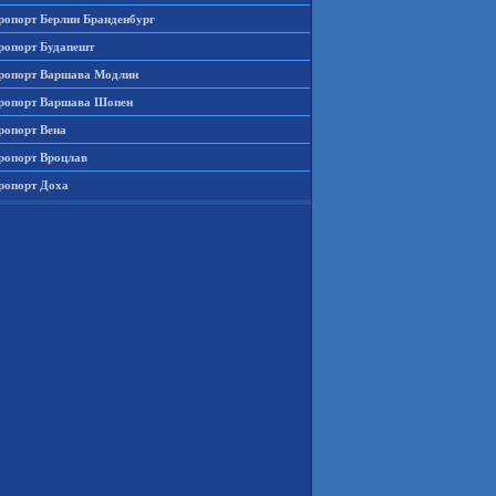
ропорт Берлин Бранденбург
ропорт Будапешт
ропорт Варшава Модлин
ропорт Варшава Шопен
ропорт Вена
ропорт Вроцлав
ропорт Доха