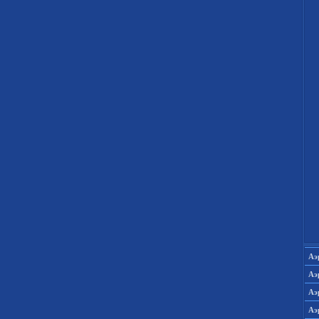
Аэ
Аэ
Аэ
Аэ