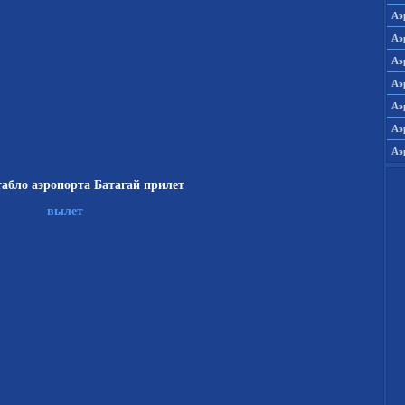
Аэ
Аэ
Аэ
Аэ
Аэ
Аэ
Аэ
абло аэропорта Батагай прилет
вылет