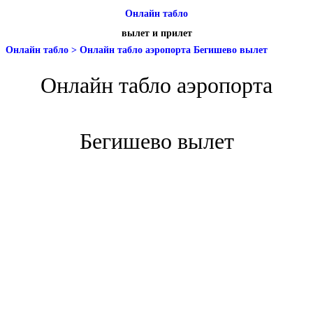
Онлайн табло
вылет и прилет
Онлайн табло
>
Онлайн табло аэропорта Бегишево вылет
Онлайн табло аэропорта
Бегишево вылет