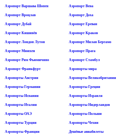
Аэропорт Варшава Шопен
Аэропорт Вена
Аэропорт Вроцлав
Аэропорт Доха
Аэропорт Дубай
Аэропорт Ереван
Аэропорт Кишинёв
Аэропорт Краков
Аэропорт Лондон Лутон
Аэропорт Милан Бергамо
Аэропорт Мюнхен
Аэропорт Прага
Аэропорт Рим Фьюмичино
Аэропорт Стамбул
Аэропорт Франкфурт
Аэропорты мира
Аэропорты Австрии
Аэропорты Великобритании
Аэропорты Германии
Аэропорты Греции
Аэропорты Испании
Аэропорты Израиля
Аэропорты Италии
Аэропорты Нидерландов
Аэропорты ОАЭ
Аэропорты Польши
Аэропорты Турции
Аэропорты Чехии
Аэропорты Франции
Дешёвые авиабилеты