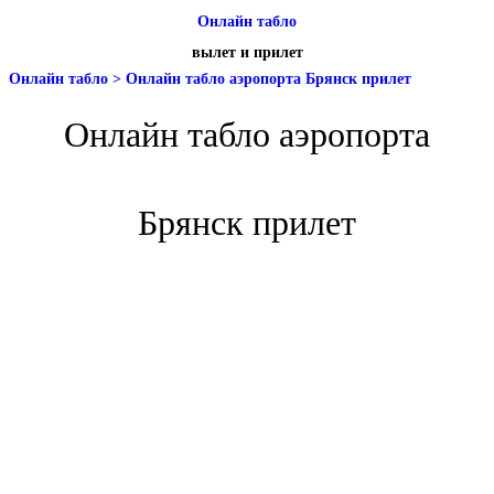
Онлайн табло
вылет и прилет
Онлайн табло
>
Онлайн табло аэропорта Брянск прилет
Онлайн табло аэропорта
Брянск прилет