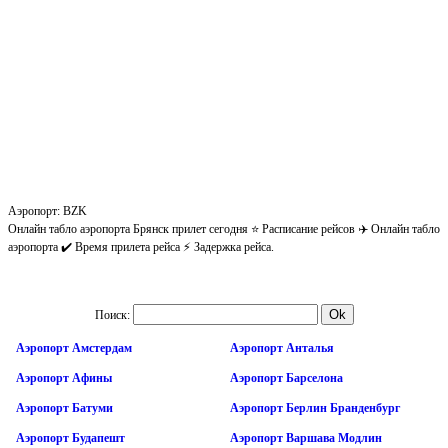
Аэропорт: BZK
Онлайн табло аэропорта Брянск прилет сегодня ⭐ Расписание рейсов ✈️ Онлайн табло
аэропорта ✔️ Время прилета рейса ⚡ Задержка рейса.
Поиск:
Аэропорт Амстердам
Аэропорт Анталья
Аэропорт Афины
Аэропорт Барселона
Аэропорт Батуми
Аэропорт Берлин Бранденбург
Аэропорт Будапешт
Аэропорт Варшава Модлин