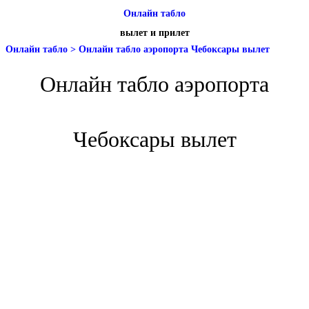
Онлайн табло
вылет и прилет
Онлайн табло
>
Онлайн табло аэропорта Чебоксары вылет
Онлайн табло аэропорта
Чебоксары вылет