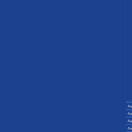
Аэ
Аэ
Аэ
Аэ