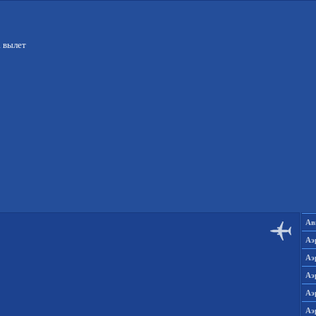
 вылет
Ав
Аэ
Аэ
Аэ
Аэ
Аэ