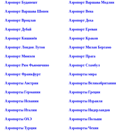
Аэропорт Будапешт
Аэропорт Варшава Модлин
Аэропорт Варшава Шопен
Аэропорт Вена
Аэропорт Вроцлав
Аэропорт Доха
Аэропорт Дубай
Аэропорт Ереван
Аэропорт Кишинёв
Аэропорт Краков
Аэропорт Лондон Лутон
Аэропорт Милан Бергамо
Аэропорт Мюнхен
Аэропорт Прага
Аэропорт Рим Фьюмичино
Аэропорт Стамбул
Аэропорт Франкфурт
Аэропорты мира
Аэропорты Австрии
Аэропорты Великобритании
Аэропорты Германии
Аэропорты Греции
Аэропорты Испании
Аэропорты Израиля
Аэропорты Италии
Аэропорты Нидерландов
Аэропорты ОАЭ
Аэропорты Польши
Аэропорты Турции
Аэропорты Чехии