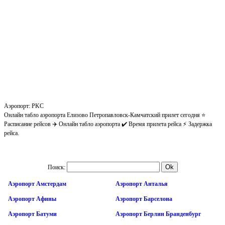
Аэропорт: PKC
Онлайн табло аэропорта Елизово Петропавловск-Камчатский прилет сегодня ⭐
Расписание рейсов ✈️ Онлайн табло аэропорта ✔️ Время прилета рейса ⚡ Задержка
рейса.
Поиск:
Аэропорт Амстердам
Аэропорт Анталья
Аэропорт Афины
Аэропорт Барселона
Аэропорт Батуми
Аэропорт Берлин Бранденбург